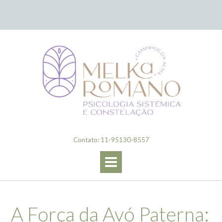
Skip
to
content
Contato: 11-95130-8557
A Força da Avó Paterna: